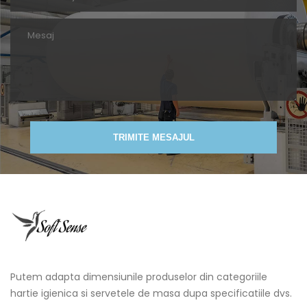
TRIMITE MESAJUL
Putem adapta dimensiunile produselor din categoriile
hartie igienica si servetele de masa dupa specificatiile dvs.