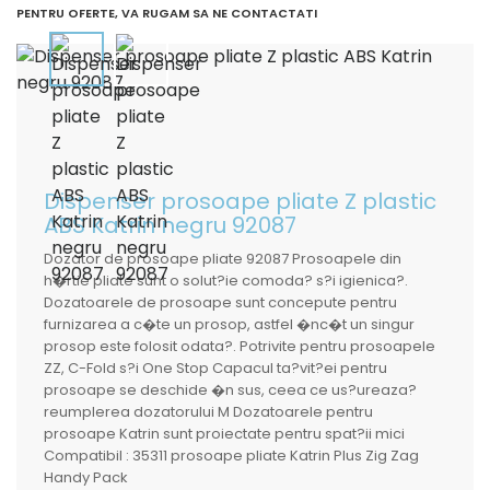
PENTRU OFERTE, VA RUGAM SA NE CONTACTATI
Dispenser prosoape pliate Z plastic
ABS Katrin negru 92087
Dozator de prosoape pliate 92087 Prosoapele din
h�rtie pliate sunt o solut?ie comoda? s?i igienica?.
Dozatoarele de prosoape sunt concepute pentru
furnizarea a c�te un prosop, astfel �nc�t un singur
prosop este folosit odata?. Potrivite pentru prosoapele
ZZ, C-Fold s?i One Stop Capacul ta?vit?ei pentru
prosoape se deschide �n sus, ceea ce us?ureaza?
reumplerea dozatorului M Dozatoarele pentru
prosoape Katrin sunt proiectate pentru spat?ii mici
Compatibil : 35311 prosoape pliate Katrin Plus Zig Zag
Handy Pack