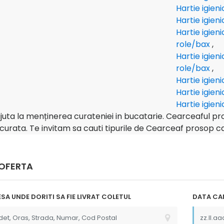
Hartie igien
Hartie igien
Hartie igien
role/bax
,
Hartie igien
role/bax
,
Hartie igien
Hartie igien
Hartie igien
uta la menținerea curateniei in bucatarie. Cearceaful pro
 curata. Te invitam sa cauti tipurile de Cearceaf prosop c
 OFERTA
SA UNDE DORITI SA FIE LIVRAT COLETUL
DATA CAN
 la
"Multumim Echipei Soft sense
o , Comanda s-
pentru profesionalism"
produsele au