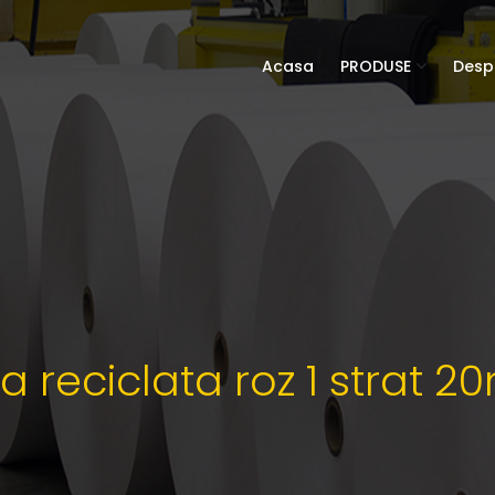
Acasa
PRODUSE
Desp
ca reciclata roz 1 strat 