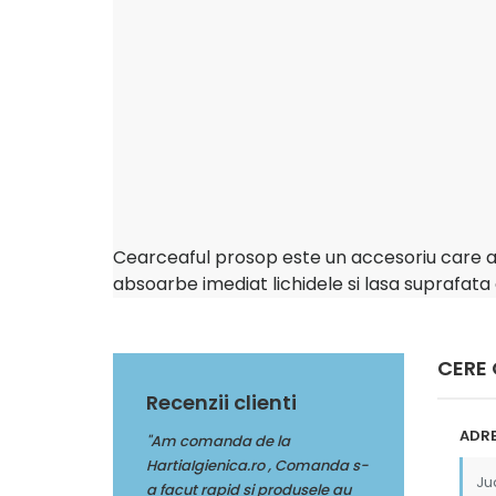
Cearceaful prosop este un accesoriu care aj
absoarbe imediat lichidele si lasa suprafata
CERE
Recenzii clienti
ADRE
da de la
"Multumim Echipei Soft sense
"Am comanda de
nica.ro , Comanda s-
pentru profesionalism"
HartiaIgienica.r
pid si produsele au
a facut rapid si 