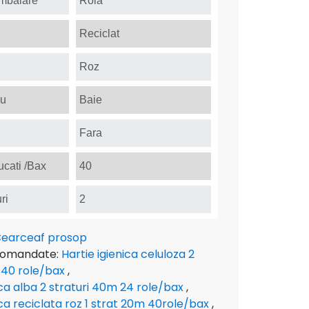
Ambalare
Rola
Reciclat
Roz
ru
Baie
Fara
cati /Bax
40
ri
2
earceaf prosop
comandate:
Hartie igienica celuloza 2
 40 role/bax
,
ica alba 2 straturi 40m 24 role/bax
,
ica reciclata roz 1 strat 20m 40role/bax
,