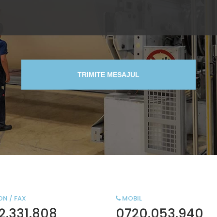
TRIMITE MESAJUL
ON / FAX
MOBIL
2.331.808
0720.053.940