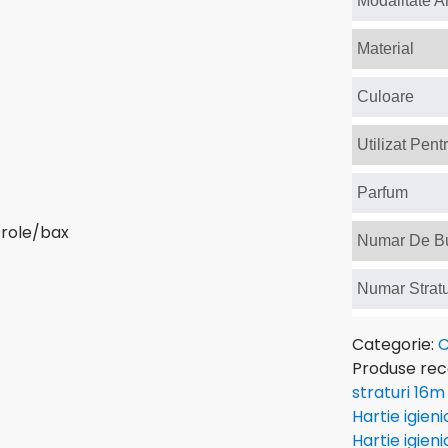
Modalitate 
Material
Culoare
Utilizat Pent
Parfum
Numar De Bu
Numar Stratu
Categorie:
C
Produse re
straturi 16m
Hartie igien
Hartie igien