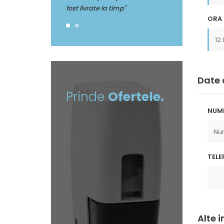
 la timp"
fost livrate la tim
ORA 
Date 
Prinde
Ofertele.
NUM
TELE
Alte 