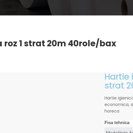
a roz 1 strat 20m 40role/bax
Hartie 
strat 
Hartie igienica
economica, am
horeca
Fisa tehnica