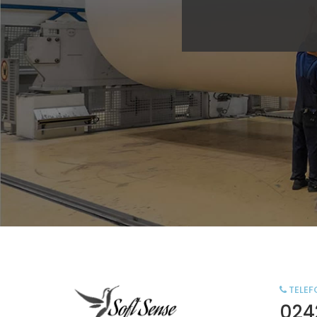
TELEF
024