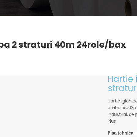
lba 2 straturi 40m 24role/bax
Hartie 
stratu
Hartie igienic
ambalare 12ro
industrial, s
Plus
Fisa tehnica