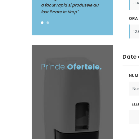
pid si produsele au
a facut rapid si 
 la timp"
fost livrate la tim
ORA 
Date 
Prinde
Ofertele.
NUM
TELE