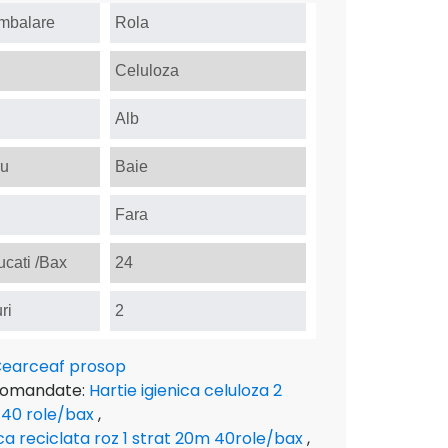
Ambalare
Rola
Celuloza
Alb
ru
Baie
Fara
cati /Bax
24
ri
2
earceaf prosop
comandate:
Hartie igienica celuloza 2
 40 role/bax
,
ica reciclata roz 1 strat 20m 40role/bax
,