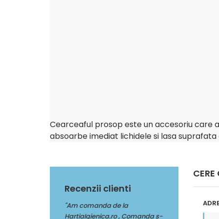
Cearceaful prosop este un accesoriu care aj
absoarbe imediat lichidele si lasa suprafata
CERE
Recenzii clienti
ADRE
da de la
"Multumim Echipei Soft sense
"Am comanda de
nica.ro , Comanda s-
pentru profesionalism"
HartiaIgienica.r