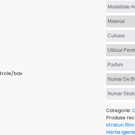
Modalitate 
Material
Culoare
Utilizat Pent
Parfum
Numar De Bu
Numar Stratu
Categorie:
C
Produse re
straturi 16m
Hartie igien