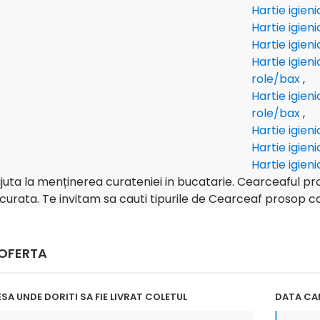
Hartie igien
Hartie igien
Hartie igien
Hartie igien
role/bax
,
Hartie igien
role/bax
,
Hartie igien
Hartie igien
Hartie igien
uta la menținerea curateniei in bucatarie. Cearceaful pro
 curata. Te invitam sa cauti tipurile de Cearceaf prosop c
 OFERTA
SA UNDE DORITI SA FIE LIVRAT COLETUL
DATA CAN
 la
"Multumim Echipei Soft sense
o , Comanda s-
pentru profesionalism"