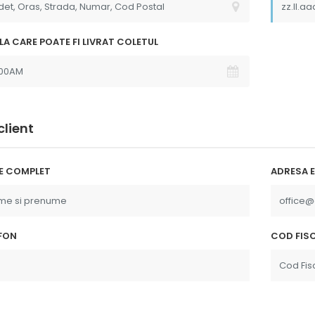
produsele au
p"
LA CARE POATE FI LIVRAT COLETUL
client
E COMPLET
ADRESA E
FON
COD FISC