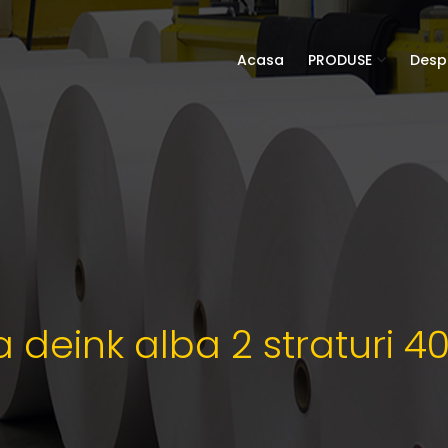
Acasa
PRODUSE
Desp
ca deink alba 2 straturi 