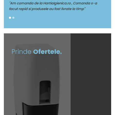
a.ro , Comanda s-a
"Multumim Echipei Soft sense pentru profesio
rate la timp"
Prinde
Ofertele.