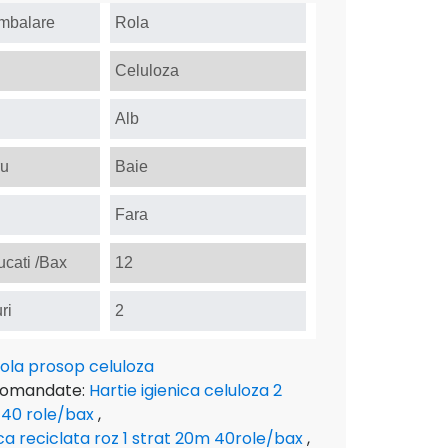
Ambalare
Rola
Celuloza
Alb
ru
Baie
Fara
cati /Bax
12
ri
2
ola prosop celuloza
comandate:
Hartie igienica celuloza 2
 40 role/bax
,
ica reciclata roz 1 strat 20m 40role/bax
,