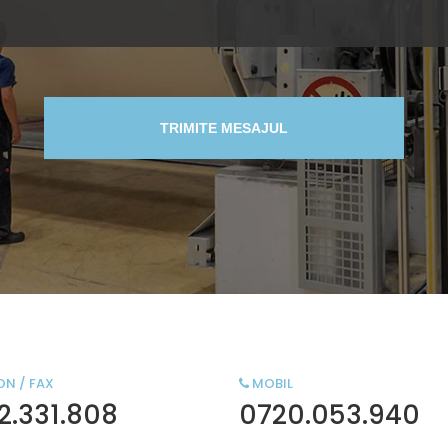
TRIMITE MESAJUL
ON / FAX
MOBIL
2.331.808
0720.053.940