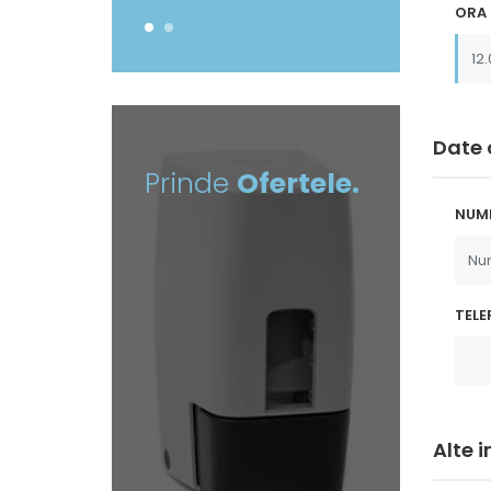
ORA 
Date 
Prinde
Ofertele.
NUM
TELE
Alte 