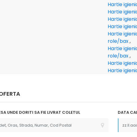
Hartie igien
Hartie igien
Hartie igien
Hartie igien
Hartie igien
role/bax
,
Hartie igien
role/bax
,
Hartie igien
Hartie igien
 OFERTA
SA UNDE DORITI SA FIE LIVRAT COLETUL
DATA CAN
 la
"Multumim Echipei Soft sense
o , Comanda s-
pentru profesionalism"
produsele au
p"