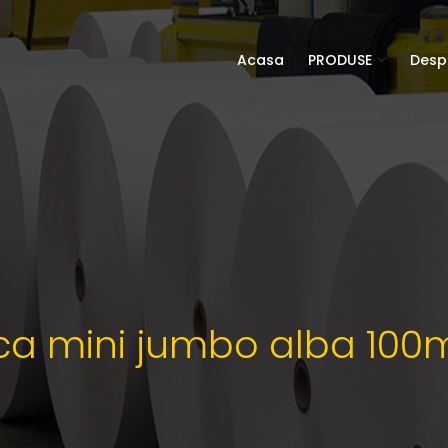
Acasa
PRODUSE
Desp
ica mini jumbo alba 100m