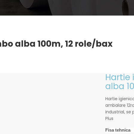
mbo alba 100m, 12 role/bax
Hartie
alba 1
Hartie igienic
ambalare 12ro
industrial, s
Plus
Fisa tehnica