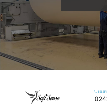
TELEF
024