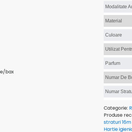
Modalitate 
Material
Culoare
Utilizat Pent
Parfum
Numar De Bu
Numar Stratu
Categorie:
R
Produse re
straturi 16m
Hartie igien