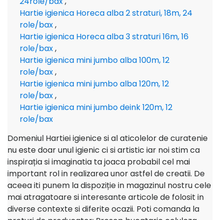
24role/bax
,
Hartie igienica Horeca alba 2 straturi, 18m, 24
role/bax
,
Hartie igienica Horeca alba 3 straturi 16m, 16
role/bax
,
Hartie igienica mini jumbo alba 100m, 12
role/bax
,
Hartie igienica mini jumbo alba 120m, 12
role/bax
,
Hartie igienica mini jumbo deink 120m, 12
role/bax
Domeniul Hartiei igienice si al aticolelor de curatenie
nu este doar unul igienic ci si artistic iar noi stim ca
inspirația si imaginatia ta joaca probabil cel mai
important rol in realizarea unor astfel de creatii. De
aceea iti punem la dispoziție in magazinul nostru cele
mai atragatoare si interesante articole de folosit in
diverse contexte si diferite ocazii. Poti comanda la