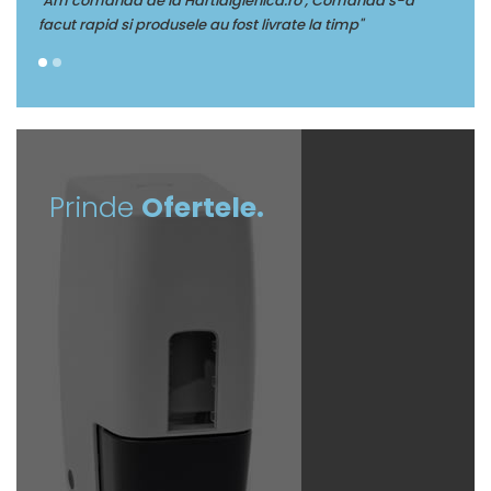
, Comanda s-a
"Multumim Echipei Soft sense pentru profesionalis
a timp"
Prinde
Ofertele.