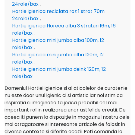
24role/bax
,
Hartie igienica reciclata roz 1 strat 70m
24role/bax
,
Hartie igienica Horeca alba 3 straturi 16m, 16
role/bax
,
Hartie igienica mini jumbo alba 100m, 12
role/bax
,
Hartie igienica mini jumbo alba 120m, 12
role/bax
,
Hartie igienica mini jumbo deink 120m, 12
role/bax
Domeniul Hartiei igienice si al aticolelor de curatenie
nu este doar unul igienic ci si artistic iar noi stim ca
inspirația si imaginatia ta joaca probabil cel mai
important rol in realizarea unor astfel de creatii. De
aceea iti punem la dispoziție in magazinul nostru cele
mai atragatoare si interesante articole de folosit in
diverse contexte si diferite ocazii. Poti comanda la