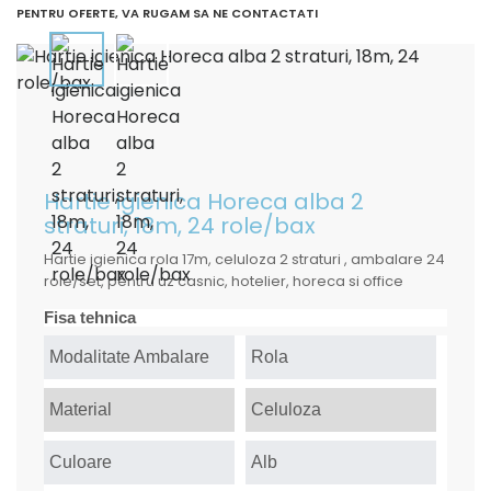
PENTRU OFERTE, VA RUGAM SA NE CONTACTATI
Hartie igienica Horeca alba 2
straturi, 18m, 24 role/bax
Hartie igienica rola 17m, celuloza 2 straturi , ambalare 24
role/set, pentru uz casnic, hotelier, horeca si office
Fisa tehnica
Modalitate Ambalare
Rola
Material
Celuloza
Culoare
Alb