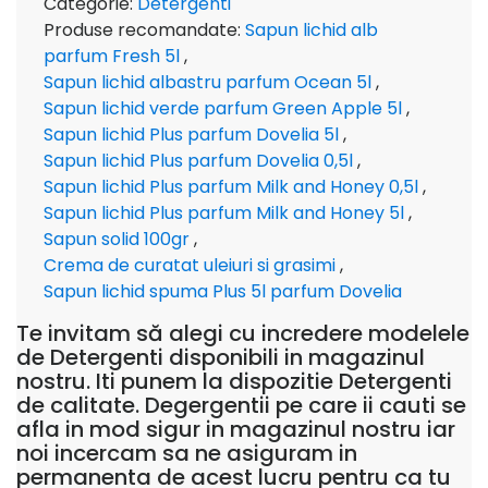
Categorie:
Detergenti
Produse recomandate:
Sapun lichid alb
parfum Fresh 5l
,
Sapun lichid albastru parfum Ocean 5l
,
Sapun lichid verde parfum Green Apple 5l
,
Sapun lichid Plus parfum Dovelia 5l
,
Sapun lichid Plus parfum Dovelia 0,5l
,
Sapun lichid Plus parfum Milk and Honey 0,5l
,
Sapun lichid Plus parfum Milk and Honey 5l
,
Sapun solid 100gr
,
Crema de curatat uleiuri si grasimi
,
Sapun lichid spuma Plus 5l parfum Dovelia
Te invitam să alegi cu incredere modelele
de Detergenti disponibili in magazinul
nostru. Iti punem la dispozitie Detergenti
de calitate. Degergentii pe care ii cauti se
afla in mod sigur in magazinul nostru iar
noi incercam sa ne asiguram in
permanenta de acest lucru pentru ca tu