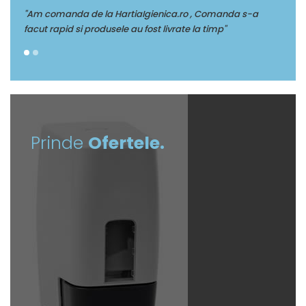
nda s-a
"Multumim Echipei Soft sense pentru profesionalism"
Prinde
Ofertele.