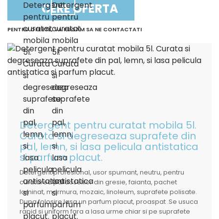
CERE OFERTA
PENTRU OFERTE, VA RUGAM SA NE CONTACTATI
Detergent pentru curatat mobila 5l.
Curata si degreseaza suprafete din
pal, lemn, si lasa pelicula antistatica
si parfum placut.
Detergent profesional, usor spumant, neutru, pentru
curatarea pardoselilor din gresie, faianta, pachet
laminat, marmura, mozaic, linoleum, suprafete polisate.
Dupa folosire lasa un parfum placut, proaspat .Se usuca
rapid si uniform fara a lasa urme chiar si pe suprafete