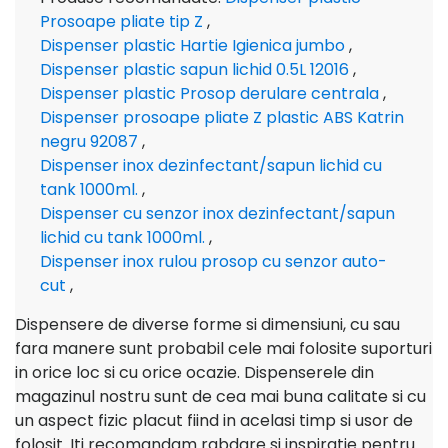
Prosoape pliate tip Z
,
Dispenser plastic Hartie Igienica jumbo
,
Dispenser plastic sapun lichid 0.5L 12016
,
Dispenser plastic Prosop derulare centrala
,
Dispenser prosoape pliate Z plastic ABS Katrin
negru 92087
,
Dispenser inox dezinfectant/sapun lichid cu
tank 1000ml.
,
Dispenser cu senzor inox dezinfectant/sapun
lichid cu tank 1000ml.
,
Dispenser inox rulou prosop cu senzor auto-
cut
,
Dispensere de diverse forme si dimensiuni, cu sau
fara manere sunt probabil cele mai folosite suporturi
in orice loc si cu orice ocazie. Dispenserele din
magazinul nostru sunt de cea mai buna calitate si cu
un aspect fizic placut fiind in acelasi timp si usor de
folosit. Iti recomandam rabdare si inspiratie pentru