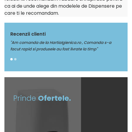
ca ai de unde alege din modelele de Dispensere pe
care ti le recomandam.
Recenzii clienti
"Am comanda de la HartiaIgienica.ro , Comanda s-a
"Mult
facut rapid si produsele au fost livrate la timp"
Prinde
Ofertele.