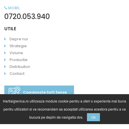
MOBIL
0720.053.940
UTILE
Depre noi
Strategie
Viziune
Productie
Distribuitori
Contact
Coordonate Soft Sense
Hartiaigienica.ro utilizeaza module cookie pentru a oferi o experienta mai buna
pentru utilizatori si va recomandam sa acceptati utilizarea acestora pentru a va
bucura pe deplin de navigatia dvs.
Ok
©2020 HartiaIgienica.ro