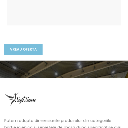
Putem adapta dimensiunile produselor din categoriile
hartie igienica si servetele de masa dupa specificatiile dvs.