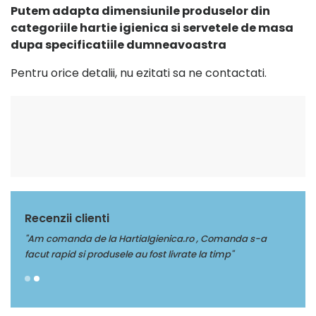
Putem adapta dimensiunile produselor din
categoriile hartie igienica si servetele de masa
dupa specificatiile dumneavoastra
Pentru orice detalii, nu ezitati sa ne contactati.
Recenzii clienti
"Multumim Echipei Soft sense pentru profesionalism"
"Am c
facut