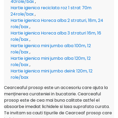
40role/bax
,
Hartie igienica reciclata roz 1 strat 70m
24role/bax
,
Hartie igienica Horeca alba 2 straturi, 18m, 24
role/bax
,
Hartie igienica Horeca alba 3 straturi 16m, 16
role/bax
,
Hartie igienica mini jumbo alba 100m, 12
role/bax
,
Hartie igienica mini jumbo alba 120m, 12
role/bax
,
Hartie igienica mini jumbo deink 120m, 12
role/bax
Cearceaful prosop este un accesoriu care ajuta la
menținerea curateniei in bucatarie. Cearceaful
prosop este de cea mai buna calitate astfel el
absoarbe imediat lichidele si lasa suprafata curata.
Te invitam sa cauti tipurile de Cearceaf prosop care