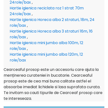
24role/bax
,
Hartie igienica reciclata roz 1 strat 70m
24role/bax
,
Hartie igienica Horeca alba 2 straturi, 18m, 24
role/bax
,
Hartie igienica Horeca alba 3 straturi 16m, 16
role/bax
,
Hartie igienica mini jumbo alba 100m, 12
role/bax
,
Hartie igienica mini jumbo alba 120m, 12
role/bax
Cearceaful prosop este un accesoriu care ajuta la
menținerea curateniei in bucatarie. Cearceaful
prosop este de cea mai buna calitate astfel el
absoarbe imediat lichidele si lasa suprafata curata.
Te invitam sa cauti tipurile de Cearceaf prosop care
te intereseaza.