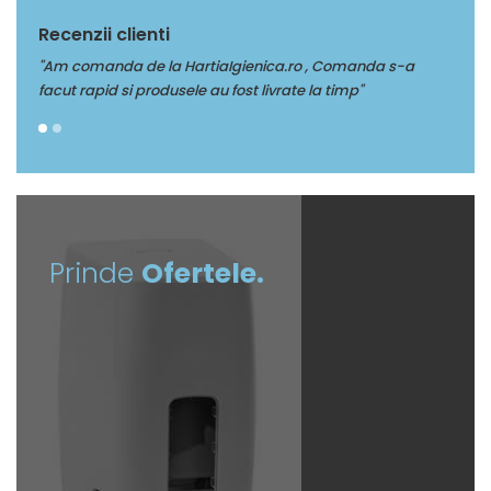
Recenzii clienti
ienica.ro , Comanda s-a
"Multumim Echipei Soft sense pentru pr
st livrate la timp"
Prinde
Ofertele.