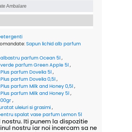
ate Ambalare
l
etergenti
comandate:
Sapun lichid alb parfum
d albastru parfum Ocean 5l
,
d verde parfum Green Apple 5l
,
 Plus parfum Dovelia 5l
,
 Plus parfum Dovelia 0,5l
,
 Plus parfum Milk and Honey 0,5l
,
 Plus parfum Milk and Honey 5l
,
100gr
,
atat uleiuri si grasimi
,
entru spalat vase parfum Lemon 5l
nostru. Iti punem la dispozitie
inul nostru iar noi incercam sa ne