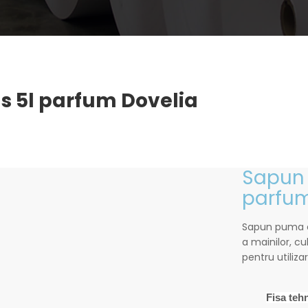
s 5l parfum Dovelia
Sapun 
parfum
Sapun puma cu
a mainilor, cu
pentru utiliza
Fisa teh