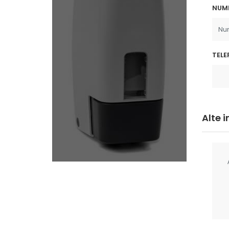
NUM
TELE
Alte 