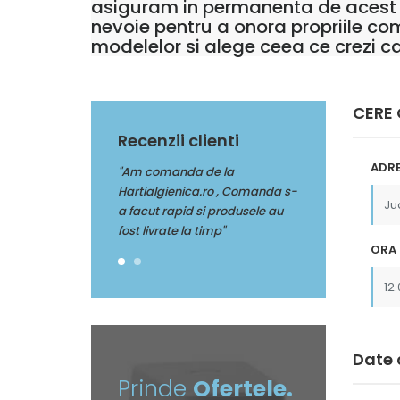
asiguram in permanenta de acest lu
nevoie pentru a onora propriile com
modelelor si alege ceea ce crezi ca 
CERE
Recenzii clienti
ADRE
da de la
"Multumim Echipei Soft sense
"Am comanda de
nica.ro , Comanda s-
pentru profesionalism"
HartiaIgienica.r
pid si produsele au
a facut rapid si 
 la timp"
fost livrate la tim
ORA 
Date 
Prinde
Ofertele.