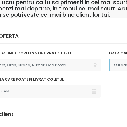
cru pentru ca tu sa primesti in cel mai scurt
enzi mai departe, in timpul cel mai scurt. Ar
se potriveste cel mai bine clientilor tai.
 OFERTA
SA UNDE DORITI SA FIE LIVRAT COLETUL
DATA CAN
 la
"Multumim Echipei Soft sense
o , Comanda s-
pentru profesionalism"
produsele au
p"
LA CARE POATE FI LIVRAT COLETUL
client