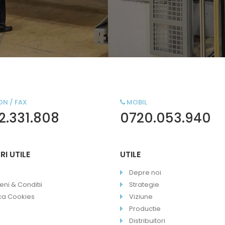
ON / FAX
MOBIL
2.331.808
0720.053.940
RI UTILE
UTILE
Depre noi
ni & Conditii
Strategie
ica Cookies
Viziune
Productie
Distribuitori