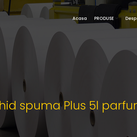
Acasa
PRODUSE
Desp
hid spuma Plus 5l parf