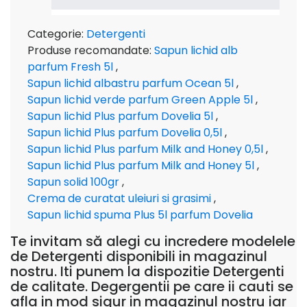
Categorie:
Detergenti
Produse recomandate:
Sapun lichid alb
parfum Fresh 5l
,
Sapun lichid albastru parfum Ocean 5l
,
Sapun lichid verde parfum Green Apple 5l
,
Sapun lichid Plus parfum Dovelia 5l
,
Sapun lichid Plus parfum Dovelia 0,5l
,
Sapun lichid Plus parfum Milk and Honey 0,5l
,
Sapun lichid Plus parfum Milk and Honey 5l
,
Sapun solid 100gr
,
Crema de curatat uleiuri si grasimi
,
Sapun lichid spuma Plus 5l parfum Dovelia
Te invitam să alegi cu incredere modelele
de Detergenti disponibili in magazinul
nostru. Iti punem la dispozitie Detergenti
de calitate. Degergentii pe care ii cauti se
afla in mod sigur in magazinul nostru iar